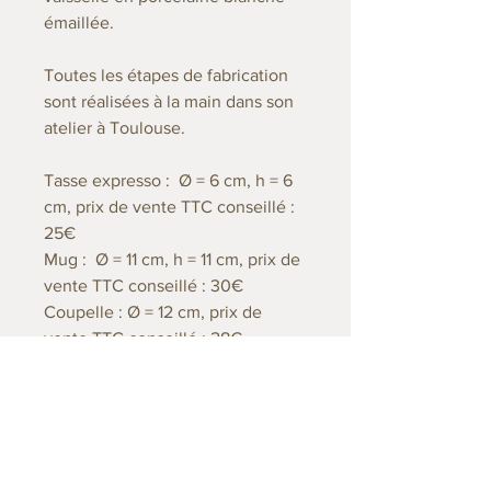
émaillée.
Toutes les étapes de fabrication
sont réalisées à la main dans son
atelier à Toulouse.
Tasse expresso : Ø = 6 cm, h = 6
cm, prix de vente TTC conseillé :
25€
Mug : Ø = 11 cm, h = 11 cm, prix de
vente TTC conseillé : 30€
Coupelle : Ø = 12 cm, prix de
vente TTC conseillé : 28€
Assiette creuse : Ø = 20 cm, prix
de vente TTC conseillé : 40€
Les pièces passent au four, au
micro-ondes et au lave-vaisselle.